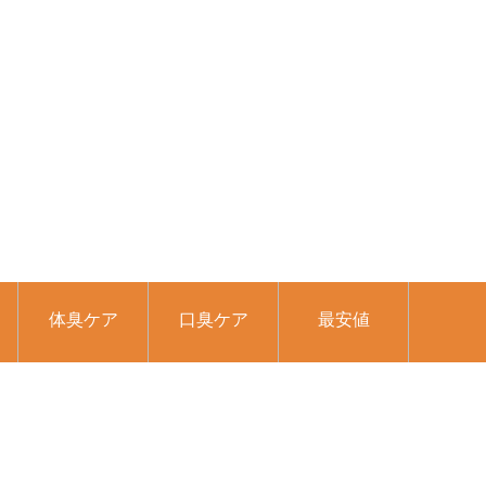
体臭ケア
口臭ケア
最安値
よ