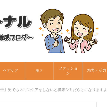
ファッショ
ヘアケア
モテ
精力・活力
ン
警告】男でもスキンケアをしないと将来シミだらけになります