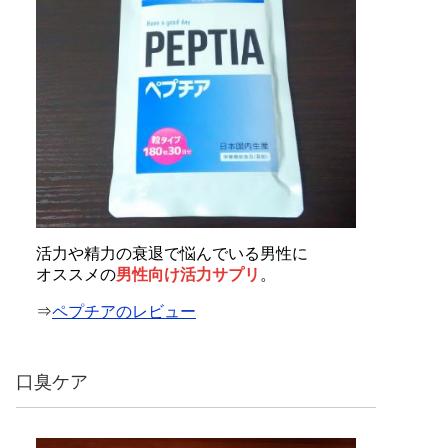
活力や精力の衰退で悩んでいる男性に
オススメの
男性向け活力サプリ
。
⇒
ペプチアのレビュー
口臭ケア