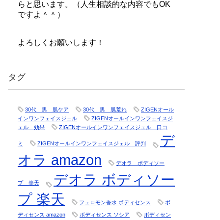
らと思います。（人生相談的な内容でもOK
ですよ＾＾）
よろしくお願いします！
タグ
30代 男 肌ケア
30代 男 肌荒れ
ZIGENオール
インワンフェイスジェル
ZIGENオールインワンフェイスジ
ェル 効果
ZIGENオールインワンフェイスジェル 口コ
デ
ミ
ZIGENオールインワンフェイスジェル 評判
オラ amazon
デオラ ボディソー
デオラ ボディソー
プ 楽天
プ 楽天
フェロモン香水 ボディセンス
ボ
ディセンス amazon
ボディセンス ソシア
ボディセン