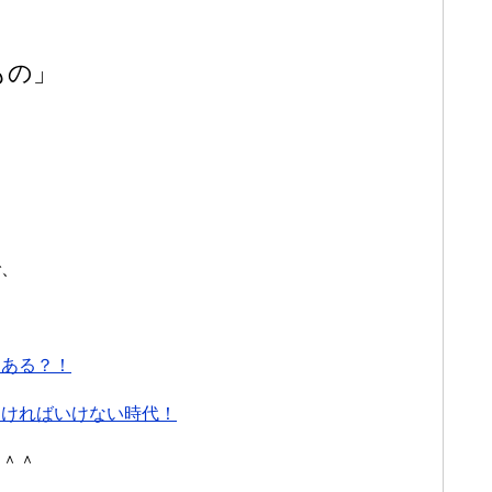
もの」
で、
にある？！
なければいけない時代！
す＾＾