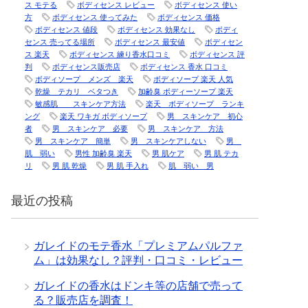
ス モテる
ボディセンス レビュー
ボディセンス 使い
方
ボディセンス 使ってみた
ボディセンス 価格
ボディセンス 値段
ボディセンス 効果なし
ボディ
センス 売ってる場所
ボディセンス 最安値
ボディセン
ス 楽天
ボディセンス 練り香水口コミ
ボディセンス 評
判
ボディセンス販売店
ボディセンス 香水 口コミ
ボディソープ メンズ 楽天
ボディソープ 楽天 人気
乾燥 テカリ ベタつき
加齢臭 ボディーソープ 楽天
敏感肌 スキンケア方法
楽天 ボディソープ ランキ
ング
楽天 ワキガ ボディソープ
男 スキンケア 初心
者
男 スキンケア 必要
男 スキンケア 方法
男 スキンケア 簡単
男 スキンケアしない
男
肌 弱い
男性 加齢臭 楽天
男 肌ケア
男 肌 テカ
リ
男 肌 乾燥
男 肌 手入れ
肌 弱い 男
最近の投稿
ガレイドのモテ香水「プレミアムパルファ
ム」は効果なし？評判・口コミ・レビュー
ガレイドの香水はドンキ等の店舗で売って
る？販売店を調査！