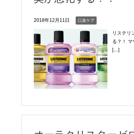
2018年12月11日
口臭ケア
リステリ
る？！ マ
[…]