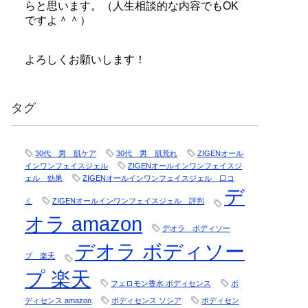
らと思います。（人生相談的な内容でもOK
ですよ＾＾）
よろしくお願いします！
タグ
30代 男 肌ケア
30代 男 肌荒れ
ZIGENオール
インワンフェイスジェル
ZIGENオールインワンフェイスジ
ェル 効果
ZIGENオールインワンフェイスジェル 口コ
デ
ミ
ZIGENオールインワンフェイスジェル 評判
オラ amazon
デオラ ボディソー
デオラ ボディソー
プ 楽天
プ 楽天
フェロモン香水 ボディセンス
ボ
ディセンス amazon
ボディセンス ソシア
ボディセン