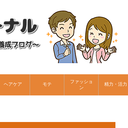
ファッショ
ヘアケア
モテ
精力・活力
ン