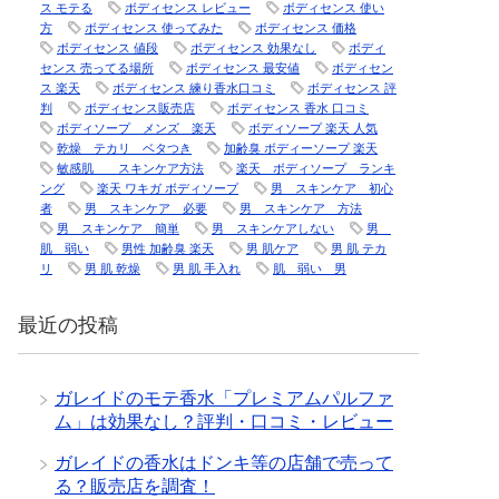
ス モテる
ボディセンス レビュー
ボディセンス 使い
方
ボディセンス 使ってみた
ボディセンス 価格
ボディセンス 値段
ボディセンス 効果なし
ボディ
センス 売ってる場所
ボディセンス 最安値
ボディセン
ス 楽天
ボディセンス 練り香水口コミ
ボディセンス 評
判
ボディセンス販売店
ボディセンス 香水 口コミ
ボディソープ メンズ 楽天
ボディソープ 楽天 人気
乾燥 テカリ ベタつき
加齢臭 ボディーソープ 楽天
敏感肌 スキンケア方法
楽天 ボディソープ ランキ
ング
楽天 ワキガ ボディソープ
男 スキンケア 初心
者
男 スキンケア 必要
男 スキンケア 方法
男 スキンケア 簡単
男 スキンケアしない
男
肌 弱い
男性 加齢臭 楽天
男 肌ケア
男 肌 テカ
リ
男 肌 乾燥
男 肌 手入れ
肌 弱い 男
最近の投稿
ガレイドのモテ香水「プレミアムパルファ
ム」は効果なし？評判・口コミ・レビュー
ガレイドの香水はドンキ等の店舗で売って
る？販売店を調査！