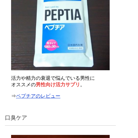
活力や精力の衰退で悩んでいる男性に
オススメの
男性向け活力サプリ
。
⇒
ペプチアのレビュー
口臭ケア