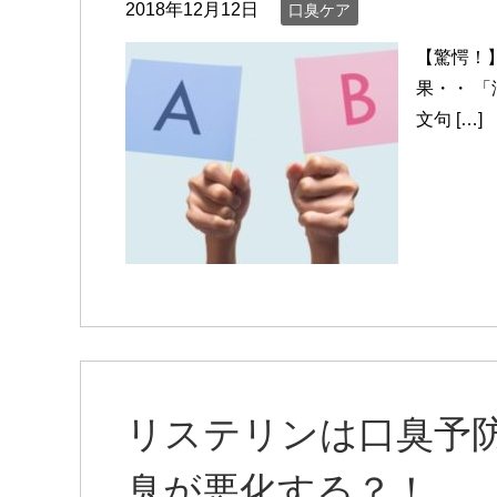
2018年12月12日
口臭ケア
【驚愕！
果・・ 
文句 […]
リステリンは口臭予
臭が悪化する？！