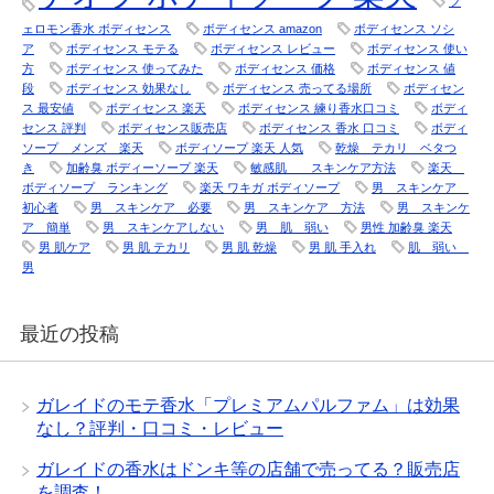
フ
ェロモン香水 ボディセンス
ボディセンス amazon
ボディセンス ソシ
ア
ボディセンス モテる
ボディセンス レビュー
ボディセンス 使い
方
ボディセンス 使ってみた
ボディセンス 価格
ボディセンス 値
段
ボディセンス 効果なし
ボディセンス 売ってる場所
ボディセン
ス 最安値
ボディセンス 楽天
ボディセンス 練り香水口コミ
ボディ
センス 評判
ボディセンス販売店
ボディセンス 香水 口コミ
ボディ
ソープ メンズ 楽天
ボディソープ 楽天 人気
乾燥 テカリ ベタつ
き
加齢臭 ボディーソープ 楽天
敏感肌 スキンケア方法
楽天
ボディソープ ランキング
楽天 ワキガ ボディソープ
男 スキンケア
初心者
男 スキンケア 必要
男 スキンケア 方法
男 スキンケ
ア 簡単
男 スキンケアしない
男 肌 弱い
男性 加齢臭 楽天
男 肌ケア
男 肌 テカリ
男 肌 乾燥
男 肌 手入れ
肌 弱い
男
最近の投稿
ガレイドのモテ香水「プレミアムパルファム」は効果
なし？評判・口コミ・レビュー
ガレイドの香水はドンキ等の店舗で売ってる？販売店
を調査！