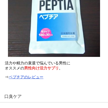
活力や精力の衰退で悩んでいる男性に
オススメの
男性向け活力サプリ
。
⇒
ペプチアのレビュー
口臭ケア