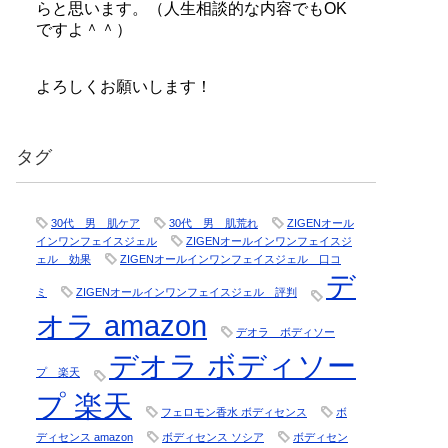
らと思います。（人生相談的な内容でもOK
ですよ＾＾）
よろしくお願いします！
タグ
30代 男 肌ケア
30代 男 肌荒れ
ZIGENオール
インワンフェイスジェル
ZIGENオールインワンフェイスジ
ェル 効果
ZIGENオールインワンフェイスジェル 口コ
デ
ミ
ZIGENオールインワンフェイスジェル 評判
オラ amazon
デオラ ボディソー
デオラ ボディソー
プ 楽天
プ 楽天
フェロモン香水 ボディセンス
ボ
ディセンス amazon
ボディセンス ソシア
ボディセン