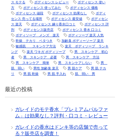
ス モテる
ボディセンス レビュー
ボディセンス 使い
方
ボディセンス 使ってみた
ボディセンス 価格
ボディセンス 値段
ボディセンス 効果なし
ボディ
センス 売ってる場所
ボディセンス 最安値
ボディセン
ス 楽天
ボディセンス 練り香水口コミ
ボディセンス 評
判
ボディセンス販売店
ボディセンス 香水 口コミ
ボディソープ メンズ 楽天
ボディソープ 楽天 人気
乾燥 テカリ ベタつき
加齢臭 ボディーソープ 楽天
敏感肌 スキンケア方法
楽天 ボディソープ ランキ
ング
楽天 ワキガ ボディソープ
男 スキンケア 初心
者
男 スキンケア 必要
男 スキンケア 方法
男 スキンケア 簡単
男 スキンケアしない
男
肌 弱い
男性 加齢臭 楽天
男 肌ケア
男 肌 テカ
リ
男 肌 乾燥
男 肌 手入れ
肌 弱い 男
最近の投稿
ガレイドのモテ香水「プレミアムパルファ
ム」は効果なし？評判・口コミ・レビュー
ガレイドの香水はドンキ等の店舗で売って
る？販売店を調査！