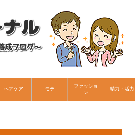
ファッショ
ヘアケア
モテ
精力・活力
ン