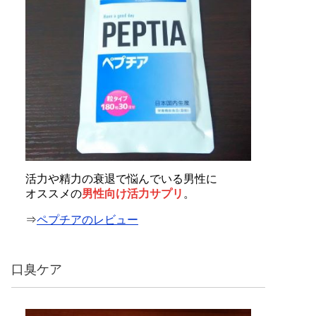
活力や精力の衰退で悩んでいる男性に
オススメの
男性向け活力サプリ
。
⇒
ペプチアのレビュー
口臭ケア