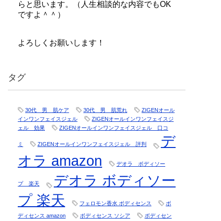
らと思います。（人生相談的な内容でもOK
ですよ＾＾）
よろしくお願いします！
タグ
30代 男 肌ケア
30代 男 肌荒れ
ZIGENオール
インワンフェイスジェル
ZIGENオールインワンフェイスジ
ェル 効果
ZIGENオールインワンフェイスジェル 口コ
デ
ミ
ZIGENオールインワンフェイスジェル 評判
オラ amazon
デオラ ボディソー
デオラ ボディソー
プ 楽天
プ 楽天
フェロモン香水 ボディセンス
ボ
ディセンス amazon
ボディセンス ソシア
ボディセン