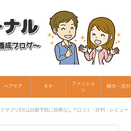
ファッショ
ヘアケア
モテ
精力・活力
ン
ックサプリEXは白髪予防に効果なし？口コミ・評判・レビュー