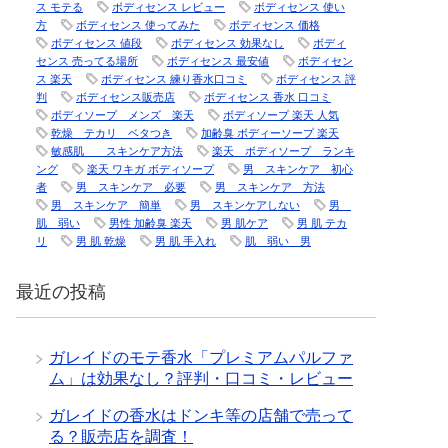
ス モテる
ボディセンス レビュー
ボディセンス 使い
方
ボディセンス 使ってみた
ボディセンス 価格
ボディセンス 値段
ボディセンス 効果なし
ボディ
センス 売ってる場所
ボディセンス 最安値
ボディセン
ス 楽天
ボディセンス 練り香水口コミ
ボディセンス 評
判
ボディセンス販売店
ボディセンス 香水 口コミ
ボディソープ メンズ 楽天
ボディソープ 楽天 人気
乾燥 テカリ ベタつき
加齢臭 ボディーソープ 楽天
敏感肌 スキンケア方法
楽天 ボディソープ ランキ
ング
楽天 ワキガ ボディソープ
男 スキンケア 初心
者
男 スキンケア 必要
男 スキンケア 方法
男 スキンケア 簡単
男 スキンケアしない
男
肌 弱い
男性 加齢臭 楽天
男 肌ケア
男 肌 テカ
リ
男 肌 乾燥
男 肌 手入れ
肌 弱い 男
最近の投稿
ガレイドのモテ香水「プレミアムパルファ
ム」は効果なし？評判・口コミ・レビュー
ガレイドの香水はドンキ等の店舗で売って
る？販売店を調査！