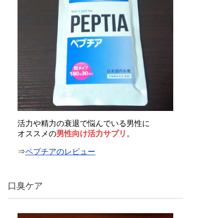
活力や精力の衰退で悩んでいる男性に
オススメの
男性向け活力サプリ
。
⇒
ペプチアのレビュー
口臭ケア